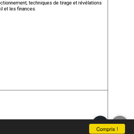
ctionnement, techniques de tirage et révélations
il et les finances.
u XVIIIᵉ
Plus
Compris !
ICKAEL