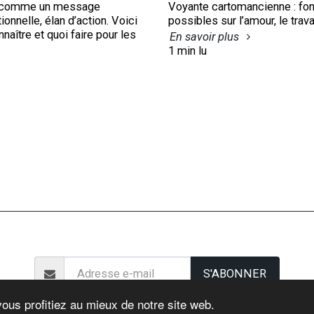
tée comme un message
Voyante cartomancienne : fon
onnelle, élan d’action. Voici
possibles sur l’amour, le trava
aître et quoi faire pour les
En savoir plus
1 min lu
e Personnalisée À Villecresnes – Ouija, Écriture Automatique & Tarot D
S'ABONNER
vous profitiez au mieux de notre site web.
 d'auteur © 2026 Tous droits réservés -
Voyance de Villecresnes stephane M