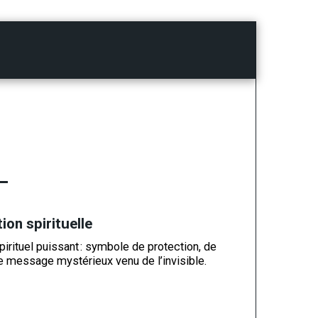
RE AUTOMATIQUE & TAROT DU XVIIIᵉ
SÉANCE DE VOYANCE PERSONN
ion spirituelle
irituel puissant : symbole de protection, de
de message mystérieux venu de l’invisible.